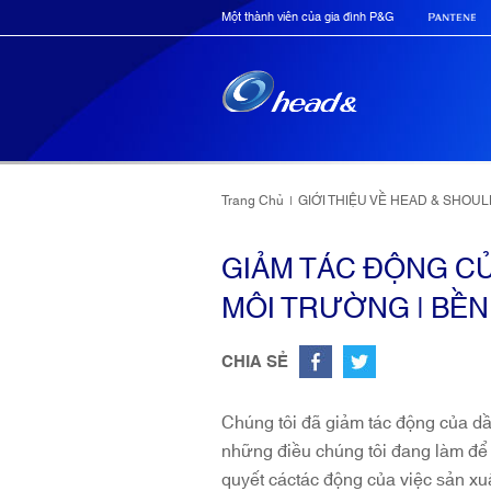
Một thành viên của gia đình P&G
Trang Chủ
GIỚI THIỆU VỀ HEAD & SHOU
|
GIẢM TÁC ĐỘNG C
MÔI TRƯỜNG | BỀ
CHIA SẺ
Chúng tôi đã giảm tác động của dầu
những điều chúng tôi đang làm để 
quyết cáctác động của việc sản xu