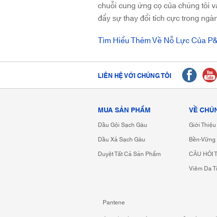
chuỗi cung ứng cọ của chúng tôi 
đẩy sự thay đổi tích cực trong ngà
Tìm Hiểu Thêm Về Nỗ Lực Của P&
LIÊN HỆ VỚI CHÚNG TÔI
MUA SẢN PHẨM
VỀ CHÚ
Dầu Gội Sạch Gàu
Giới Thiệ
Dầu Xả Sạch Gàu
Bền-Vững
Duyệt Tất Cả Sản Phẩm
CÂU HỎI
Viêm Da T
Pantene