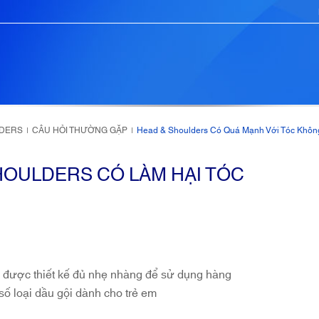
LDERS
CÂU HỎI THƯỜNG GẶP
Head & Shoulders Có Quá Mạnh Với Tóc Khôn
|
|
HOULDERS CÓ LÀM HẠI TÓC
ã được thiết kế đủ nhẹ nhàng để sử dụng hàng
số loại dầu gội dành cho trẻ em