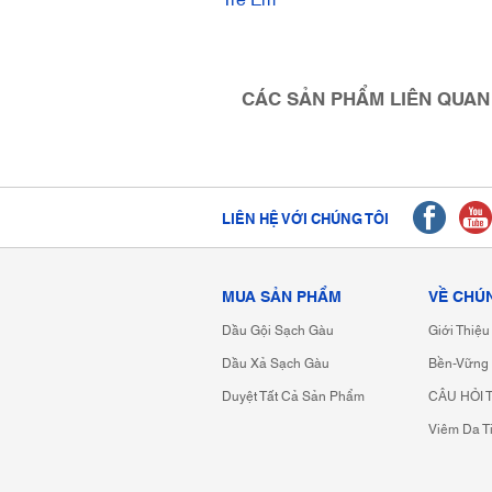
Trẻ Em
CÁC SẢN PHẨM LIÊN QUAN
LIÊN HỆ VỚI CHÚNG TÔI
MUA SẢN PHẨM
VỀ CHÚ
Dầu Gội Sạch Gàu
Giới Thiệ
Dầu Xả Sạch Gàu
Bền-Vững
Duyệt Tất Cả Sản Phẩm
CÂU HỎI
Viêm Da T