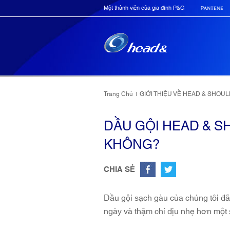
Một thành viên của gia đình P&G
Trang Chủ
GIỚI THIỆU VỀ HEAD & SHOU
|
DẦU GỘI HEAD & S
KHÔNG?
CHIA SẺ
Dầu gội sạch gàu của chúng tôi đ
ngày và thậm chí dịu nhẹ hơn một 