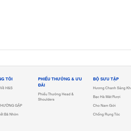
NG TÔI
PHIẾU THƯỞNG & ƯU
BỘ SƯU TẬP
ĐÃI
u Về H&S
Hương Chanh Sảng Kh
Phiếu Thưởng Head &
Bạc Hà Mát Rượi
Shoulders
 THƯỜNG GẶP
Cho Nam Giới
iết Bã Nhờn
Chống Rụng Tóc