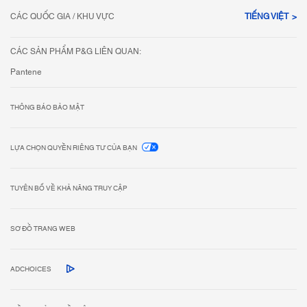
CÁC QUỐC GIA / KHU VỰC
TIẾNG VIỆT
CÁC SẢN PHẨM P&G LIÊN QUAN:
Pantene
THÔNG BÁO BẢO MẬT
LỰA CHỌN QUYỀN RIÊNG TƯ CỦA BẠN
TUYÊN BỐ VỀ KHẢ NĂNG TRUY CẬP
SƠ ĐỒ TRANG WEB
ADCHOICES