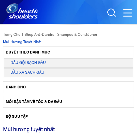
Trang Chủ
Shop Anti-Dandruff Shampoo & Conditioner
|
|
Mùi-Hương-Tuyệt-Nhất
DUYỆT THEO DANH MỤC
DẦU GỘI SẠCH GÀU
DẦU XẢ SẠCH GÀU
DÀNH CHO
MỐI BẬN TÂM VỀ TÓC & DA ĐẦU
BỘ SƯU TẬP
Mùi hương tuyệt nhất