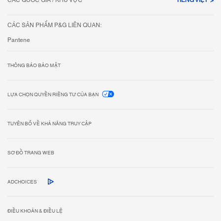
CÁC QUỐC GIA / KHU VỰC
TIẾNG VIỆT
CÁC SẢN PHẨM P&G LIÊN QUAN:
Pantene
THÔNG BÁO BẢO MẬT
LỰA CHỌN QUYỀN RIÊNG TƯ CỦA BẠN
TUYÊN BỐ VỀ KHẢ NĂNG TRUY CẬP
SƠ ĐỒ TRANG WEB
ADCHOICES
ĐIỀU KHOẢN & ĐIỀU LỆ