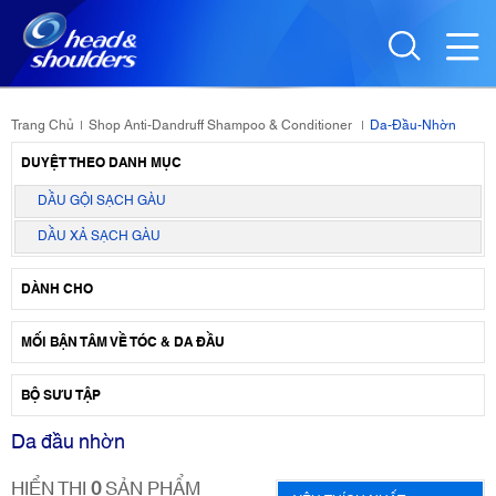
Trang Chủ
Shop Anti-Dandruff Shampoo & Conditioner
Da-Đầu-Nhờn
|
|
DUYỆT THEO DANH MỤC
DẦU GỘI SẠCH GÀU
DẦU XẢ SẠCH GÀU
DÀNH CHO
MỐI BẬN TÂM VỀ TÓC & DA ĐẦU
BỘ SƯU TẬP
Da đầu nhờn
HIỂN THỊ
0
SẢN PHẨM