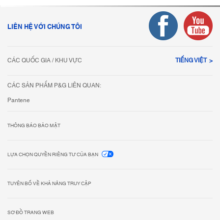
LIÊN HỆ VỚI CHÚNG TÔI
CÁC QUỐC GIA / KHU VỰC
TIẾNG VIỆT
CÁC SẢN PHẨM P&G LIÊN QUAN:
Pantene
THÔNG BÁO BẢO MẬT
LỰA CHỌN QUYỀN RIÊNG TƯ CỦA BẠN
TUYÊN BỐ VỀ KHẢ NĂNG TRUY CẬP
SƠ ĐỒ TRANG WEB